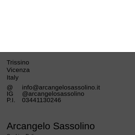
Trissino
Vicenza
Italy
@
info@arcangelosassolino.it
IG
@arcangelosassolino
P.I.
03441130246
Arcangelo Sassolino